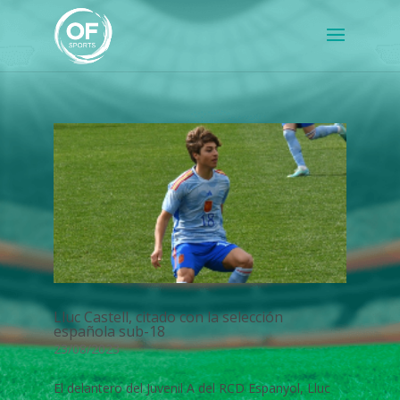
Lluc Castell, citado con la selección
española sub-18
23/08/2023
El delantero del Juvenil A del RCD Espanyol, Lluc