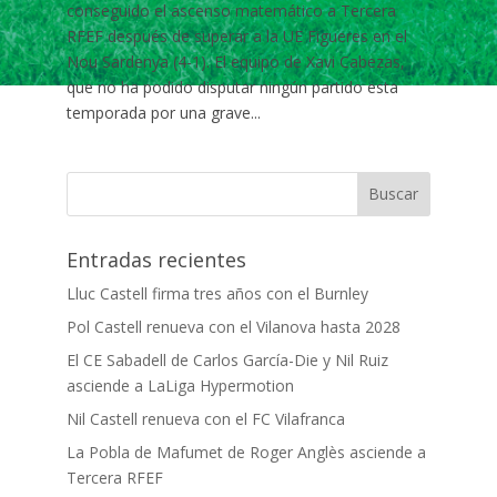
conseguido el ascenso matemático a Tercera
RFEF después de superar a la UE Figueres en el
Nou Sardenya (4-1). El equipo de Xavi Cabezas,
que no ha podido disputar ningún partido esta
temporada por una grave...
Entradas recientes
Lluc Castell firma tres años con el Burnley
Pol Castell renueva con el Vilanova hasta 2028
El CE Sabadell de Carlos García-Die y Nil Ruiz
asciende a LaLiga Hypermotion
Nil Castell renueva con el FC Vilafranca
La Pobla de Mafumet de Roger Anglès asciende a
Tercera RFEF