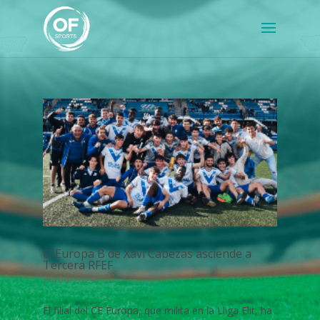
El Europa B de Xavi Cabezas asciende a
Tercera RFEF
20/04/2024
El filial del CE Europa, que milita en la Lliga Elit, ha