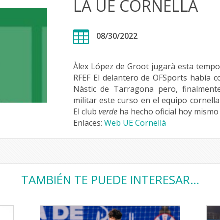
LA UE CORNELLÀ

08/30/2022
Àlex López de Groot jugarà esta tempo
RFEF El delantero de OFSports había 
Nàstic de Tarragona pero, finalment
militar este curso en el equipo cornell
El club
verde
ha hecho oficial hoy mismo 
Enlaces:
Web UE Cornellà
TAMBIÉN TE PUEDE INTERESAR…