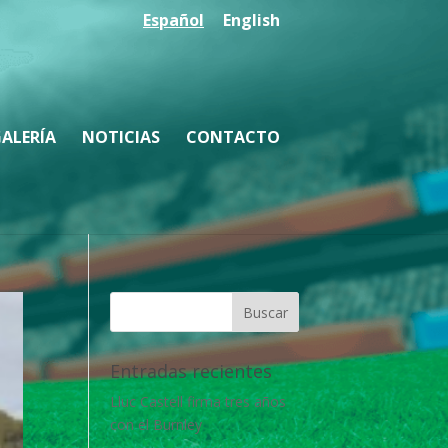
Español
English
ALERÍA
NOTICIAS
CONTACTO
Entradas recientes
Lluc Castell firma tres años
con el Burnley