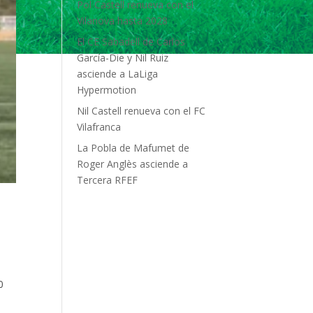
Pol Castell renueva con el
Vilanova hasta 2028
El CE Sabadell de Carlos
García-Die y Nil Ruiz
asciende a LaLiga
Hypermotion
Nil Castell renueva con el FC
Vilafranca
La Pobla de Mafumet de
Roger Anglès asciende a
Tercera RFEF
0