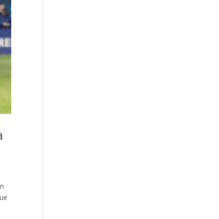
a
en
que