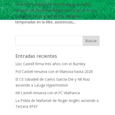
delantero sanluqueño ha tomado la decisión
después de su última temporada en la UD Ibiza y
cuelga las botas con 36 años, múltiples
temporadas en la élite, asistencias,...
Entradas recientes
Lluc Castell firma tres años con el Burnley
Pol Castell renueva con el Vilanova hasta 2028
El CE Sabadell de Carlos García-Die y Nil Ruiz
asciende a LaLiga Hypermotion
Nil Castell renueva con el FC Vilafranca
La Pobla de Mafumet de Roger Anglès asciende a
Tercera RFEF