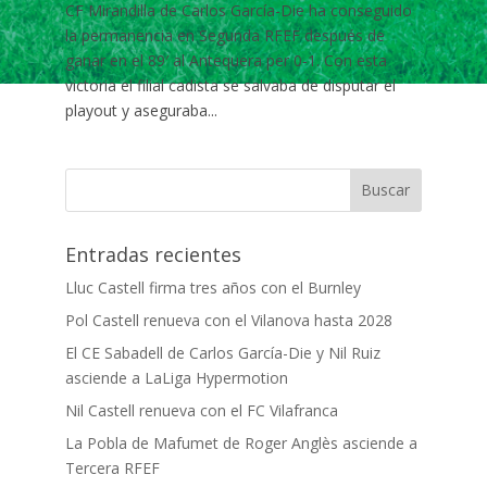
CF Mirandilla de Carlos García-Die ha conseguido
la permanencia en Segunda RFEF después de
ganar en el 89′ al Antequera per 0-1. Con esta
victoria el filial cadista se salvaba de disputar el
playout y aseguraba...
Entradas recientes
Lluc Castell firma tres años con el Burnley
Pol Castell renueva con el Vilanova hasta 2028
El CE Sabadell de Carlos García-Die y Nil Ruiz
asciende a LaLiga Hypermotion
Nil Castell renueva con el FC Vilafranca
La Pobla de Mafumet de Roger Anglès asciende a
Tercera RFEF