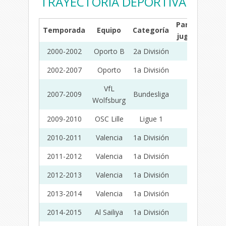
TRAYECTORIA DEPORTIVA
Partidos
G
Temporada
Equipo
Categoría
jugados
ma
2000-2002
Oporto B
2a División
57
2002-2007
Oporto
1a División
97
VfL
2007-2009
Bundesliga
53
Wolfsburg
2009-2010
OSC Lille
Ligue 1
10
2010-2011
Valencia
1a División
37
2011-2012
Valencia
1a División
16
2012-2013
Valencia
1a División
36
2013-2014
Valencia
1a División
30
2014-2015
Al Sailiya
1a División
15