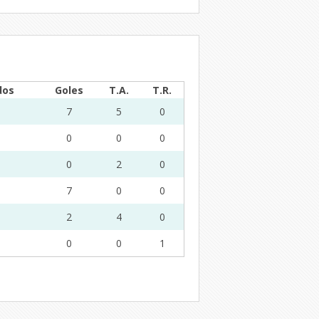
dos
Goles
T.A.
T.R.
7
5
0
0
0
0
0
2
0
7
0
0
2
4
0
0
0
1