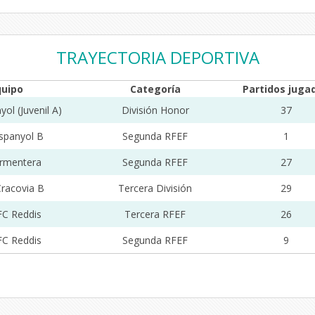
TRAYECTORIA DEPORTIVA
quipo
Categoría
Partidos juga
ol (Juvenil A)
División Honor
37
spanyol B
Segunda RFEF
1
rmentera
Segunda RFEF
27
Cracovia B
Tercera División
29
FC Reddis
Tercera RFEF
26
FC Reddis
Segunda RFEF
9